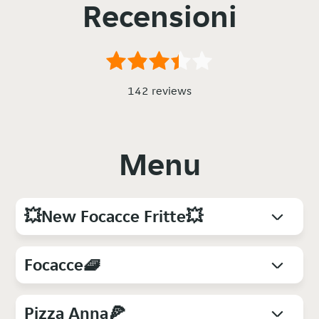
Recensioni
142 reviews
Menu
💥New Focacce Fritte💥
Focacce🧇
Pizza Anna🍕