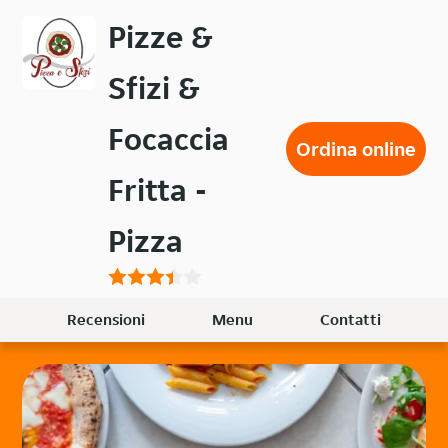
Passa
Pizze &
al
contenuto
Sfizi &
principale
Focaccia
Ordina online
Fritta -
Pizza
Recensioni
Menu
Contatti